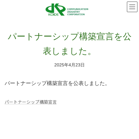
コ
ナ
ン
ビ
テ
ゲ
ン
ー
ツ
シ
へ
ョ
パートナーシップ構築宣言を公
ス
ン
キ
に
表しました。
ッ
移
プ
動
2025年4月23日
パートナーシップ構築宣言を公表しました。
パートナーシップ構築宣言