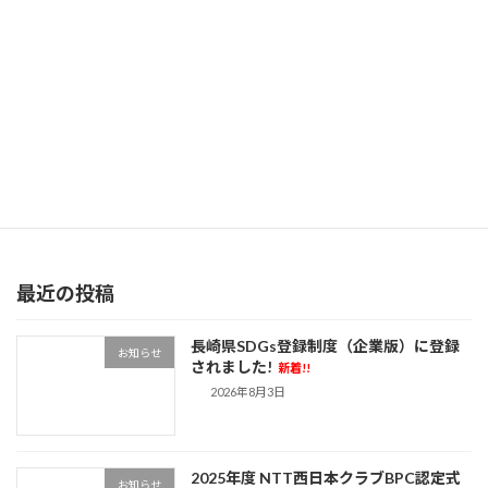
次の記事
「第23回糸島松林再生・保全活動」へ参加しました。
2026年6月8日
最近の投稿
長崎県SDGs登録制度（企業版）に登録
お知らせ
されました!
新着!!
2026年8月3日
2025年度 NTT西日本クラブBPC認定式
お知らせ